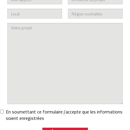
contact
mon
échéance
apport
du
projet
local
Région
souhaitée
votre
En soumettant ce formulaire j'accepte que les informations
projet
soient enregistrées
RGPD