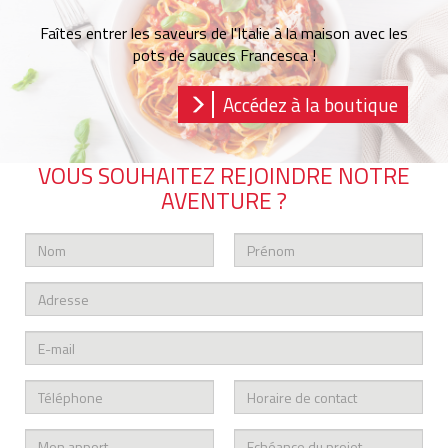
Faîtes entrer les saveurs de l'Italie à la maison avec les
pots de sauces Francesca !
Accédez à la boutique
VOUS SOUHAITEZ REJOINDRE NOTRE
AVENTURE ?
Nom
Prénom
*
Adresse
email
*
téléphone
horaire
*
de