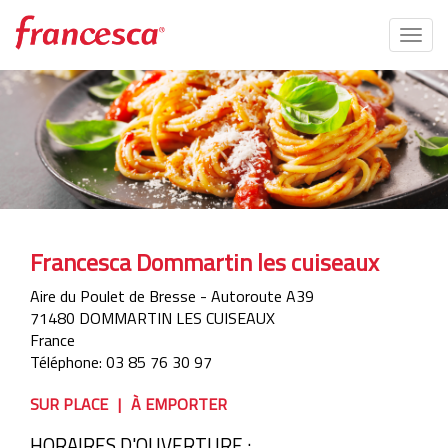
Togg
navig
Aller
au
contenu
principal
Francesca Dommartin les cuiseaux
Aire du Poulet de Bresse - Autoroute A39
71480
DOMMARTIN LES CUISEAUX
France
Téléphone:
03 85 76 30 97
SUR PLACE
À EMPORTER
HORAIRES D'OUVERTURE :