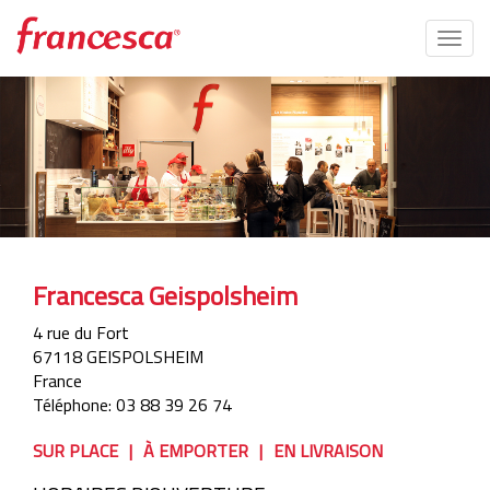
Togg
navig
Aller
au
contenu
principal
Francesca Geispolsheim
4 rue du Fort
67118
GEISPOLSHEIM
France
Téléphone:
03 88 39 26 74
SUR PLACE
À EMPORTER
EN LIVRAISON