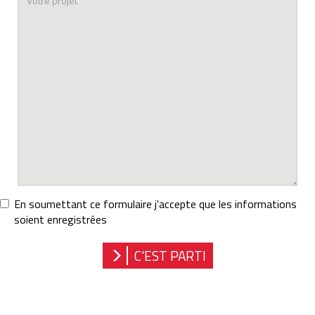
souhaitée
votre
En soumettant ce formulaire j'accepte que les informations
projet
soient enregistrées
RGPD
*
C'EST PARTI