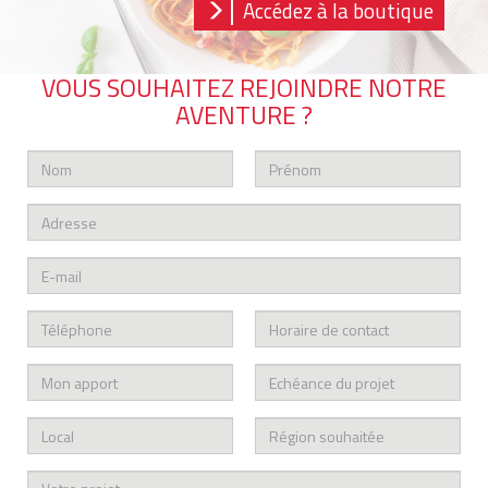
Accédez à la boutique
VOUS SOUHAITEZ REJOINDRE NOTRE
AVENTURE ?
Nom
Prénom
*
Adresse
email
*
téléphone
horaire
*
de
contact
mon
échéance
apport
du
projet
local
Région