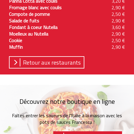
Panna Cotta avec coulis
3,20 €
Fromage blanc avec coulis
2,90 €
Compote de pomme
2,50 €
Salade de fuits
2,90 €
Fondant à coeur Nutella
3,60 €
Moelleux au Nutella
2,90 €
Cookie
2,50 €
Muffin
2,90 €
Retour aux restaurants
Découvrez notre boutique en ligne
Faîtes entrer les saveurs de l'Italie à la maison avec les
pots de sauces Francesca !