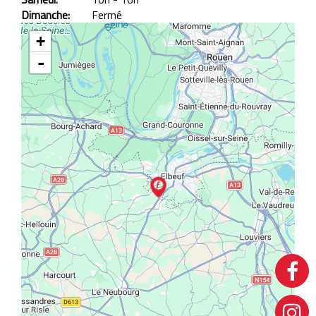
Dimanche:
Fermé
+
-