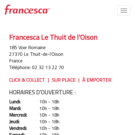
Togg
navig
Aller
au
Francesca Le Thuit de l'Oison
contenu
principal
185 Voie Romaine
27370
Le Thuit-de-l'Oison
France
Téléphone:
02 32 13 22 70
CLICK & COLLECT
SUR PLACE
À EMPORTER
HORAIRES D'OUVERTURE :
Lundi:
10h - 18h
Mardi:
10h - 18h
Mercredi:
10h - 18h
Jeudi:
10h - 18h
Vendredi:
10h - 18h
Samedi:
10h - 16h