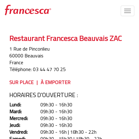
Togg
navig
Aller
au
Restaurant Francesca Beauvais ZAC
contenu
principal
1 Rue de Pinconlieu
60000
Beauvais
France
Téléphone:
03 44 47 70 25
SUR PLACE
À EMPORTER
HORAIRES D'OUVERTURE :
Lundi:
09h30 - 16h30
Mardi:
09h30 - 16h30
Mercredi:
09h30 - 16h30
Jeudi:
09h30 - 16h30
Vendredi:
09h30 - 16h | 18h30 - 22h
Samedi:
09h30 - 15h30 | 18h30 - 22h